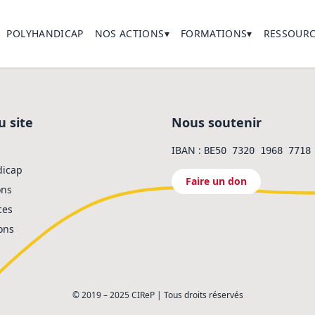
POLYHANDICAP
NOS ACTIONS▾
FORMATIONS▾
RESSOURC
PROJETS
CATALOGUE
CENTRE
SUR SITE
ARTICL
AVIQ
PUBLIC
u site
Nous soutenir
DEVENIR FORMATEUR
OUTILS
IBAN :
BE50 7320 1968 7718
CIREP+
dicap
Faire un don
NEWSLE
ons
ces
ons
© 2019 – 2025 CIReP | Tous droits réservés