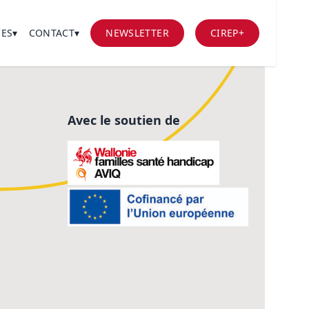
ES▾
CONTACT▾
NEWSLETTER
CIREP+
 DE RESSOURCES
NOUS SOUTENIR
ES
ATIONS
Avec le soutien de
TTER