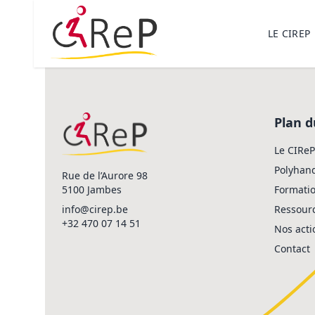
LE CIREP
Plan d
Le CIReP
Polyhan
Rue de l’Aurore 98
5100 Jambes
Formati
info@cirep.be
Ressour
+32 470 07 14 51
Nos acti
Contact